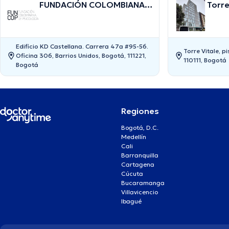
FUNDACIÓN COLOMBIANA
Torre
DE PSICOLOGÍA
Edificio KD Castellana. Carrera 47a #95-56.
Torre Vitale, p
Oficina 306, Barrios Unidos, Bogotá, 111221,
110111, Bogotá
Bogotá
Regiones
Bogotá, D.C.
Medellín
Cali
Barranquilla
Cartagena
Cúcuta
Bucaramanga
Villavicencio
Ibagué