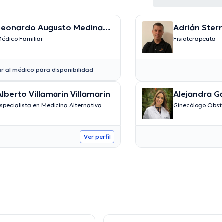
Leonardo Augusto Medina
Adrián Ster
Ospina
édico Familiar
Fisioterapeuta
r al médico para disponibilidad
Alberto Villamarin Villamarin
Alejandra G
specialista en Medicina Alternativa
Ginecólogo Obst
Ver perfil