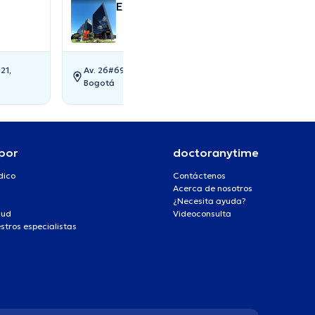
Edificio Elemento
21,
Av. 26#69-73 torre 3 Consultorio 1104, 110111,
Bogotá
por
doctoranytime
dico
Contáctenos
Acerca de nosotros
¿Necesita ayuda?
lud
Videoconsulta
stros especialistas