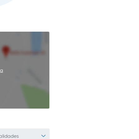
pa
alidades