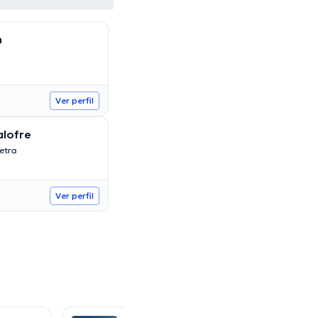
n
Ver perfil
alofre
etra
Ver perfil