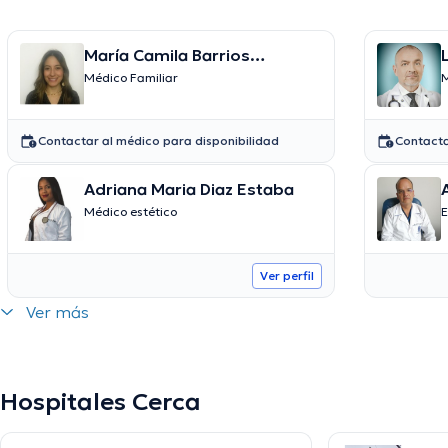
María Camila Barrios
Martínez
Médico Familiar
M
Contactar al médico para disponibilidad
Contacta
Adriana Maria Diaz Estaba
Médico estético
E
Ver perfil
Ver más
Hospitales Cerca