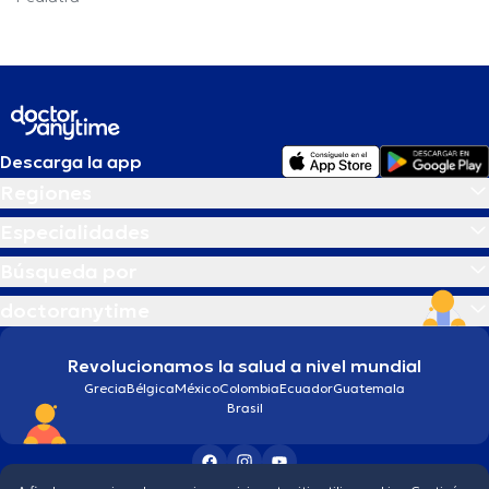
Descarga la app
Regiones
Especialidades
Búsqueda por
doctoranytime
Revolucionamos la salud a nivel mundial
Grecia
Bélgica
México
Colombia
Ecuador
Guatemala
Brasil