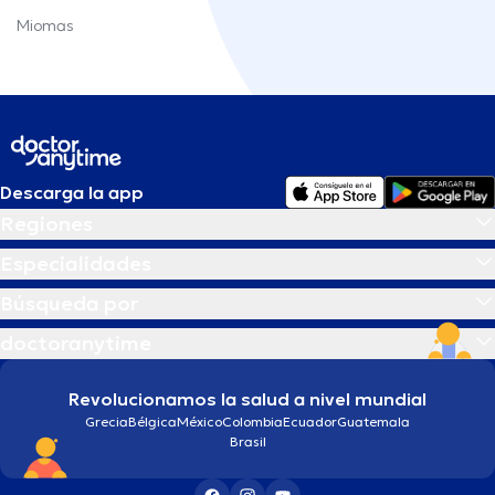
Miomas
Descarga la app
Regiones
Especialidades
Búsqueda por
doctoranytime
Revolucionamos la salud a nivel mundial
Grecia
Bélgica
México
Colombia
Ecuador
Guatemala
Brasil