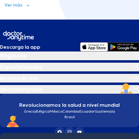
Ver más
Descarga la app
Regiones
Especialidades
Búsqueda por
doctoranytime
Revolucionamos la salud a nivel mundial
Grecia
Bélgica
México
Colombia
Ecuador
Guatemala
Brasil