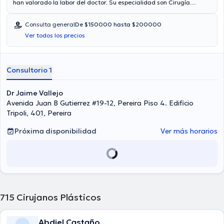
han valorado la labor del doctor. Su especialidad son Cirugía
plástica reconstructiva. El precio de la consulta con el Dr. Jaime
Vallejo es de desde $150000 hasta $200000. En su consultorio
Consulta general
De $150000 hasta $200000
abarca todo lo relacionado con Liposucción, Abdominoplastia,
Ver todos los precios
Aumento de busto (Mamoplastia), Blefaroplastia.
Consultorio 1
Dr Jaime Vallejo
Avenida Juan B Gutierrez #19-12, Pereira Piso 4. Edificio
Tripoli, 401, Pereira
Próxima disponibilidad
Ver más horarios
715
Cirujanos Plásticos
Abdiel Castaño