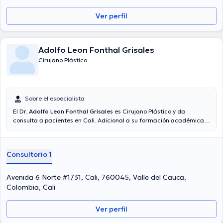
Ver perfil
Adolfo Leon Fonthal Grisales
Cirujano Plástico
Sobre el especialista
El Dr.
Adolfo Leon Fonthal Grisales
es Cirujano Plástico y da
consulta a pacientes en Cali. Adicional a su formación académica
sobresaliente, el doctor tiene amplios conocimientos en su área de
especialidad. El doctor tiene numerosos años de experiencia laboral
en su área de especialización. Por otro lado, él se ha desempeñado
Consultorio 1
como miembro de diversas asociaciones médicas. Adolfo Leon
Fonthal Grisales ha contribuido en cuantiosas conferencias con el
objetivo de tener una formación continua en su ámbito de
Avenida 6 Norte #1731, Cali, 760045, Valle del Cauca,
especialización y ha anunciado diferentes comunicados. Español es
Colombia, Cali
el idioma principal operados por el profesional de la salud.
Ver perfil