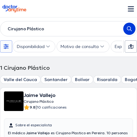
doctoranytime
Cirujano Plástico
Disponibilidad
Motivo de consulta
Experienci
1
Cirujano Plástico
Valle del Cauca
Santander
Bolívar
Risaralda
Bogot
Jaime Vallejo
Cirujano Plástico
|
9.8
10 calificaciones
Sobre el especialista
El médico
Jaime Vallejo
es Cirujano Plastico en Pereira. 10 personas