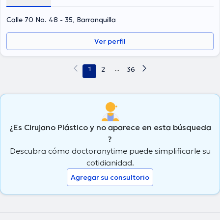
asociaciones médicas. Alberto Mario Lacouture Peinado ha
cooperado en múltiples conferencias con el ideal de tener una
Calle 70 No. 48 - 35, Barranquilla
formación continua en su disciplina de especialización y ha
publicado diversos artículos. Finalmente, el profesional de la salud
Ver perfil
puede hablar en Español.
1
2
...
36
¿Es Cirujano Plástico y no aparece en esta búsqueda
?
Descubra cómo doctoranytime puede simplificarle su
cotidianidad.
Agregar su consultorio