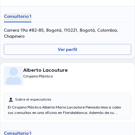
Consultorio 1
Carrera 19a #82-85, Bogotá, 110221, Bogotá, Colombia,
Chapinero
Ver perfil
Alberto Lacouture
Cirujano Plástico
Sobre el especialista
El Cirujano Plástico Alberto Mario Lacouture Peinado leva a cabo
sus consultas en una oficina en Floridablanca. Además de su
formación académica sobresaliente, el doctor tiene experiencia en
su área de especialidad. El profesional de la salud cuenta con
varios años de experiencia laboral en su ámbito de estudio.
Consultorio 1
Igualmente, él se ha desempeñado como miembro de diversas