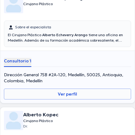
Cirujano Plástico
Sobre el especialista
El Cirujano Plástico
Alberto Echeverry Arango
tiene una oficina en
Medellín. Además de su formación académica sobresaliente, el
doctor tiene experiencia en su área de especialidad. El Dr. posee
años de experiencia laboral en su ámbito de estudio. Igualmente, él
se ha desempeñado como miembro de diversas asociaciones
Consultorio 1
médicas. Alberto Echeverry Arango ha cooperado en diversas
conferencias con miras a tener una formación continua en su
campo de especialización y ha compartido diversas publicaciones.
Dirección General 75B #2A-120, Medellín, 50025, Antioquia,
Español son los lenguajes manejados por el especialista.
Colombia, Medellín
Ver perfil
Alberto Kopec
Cirujano Plástico
Dr.