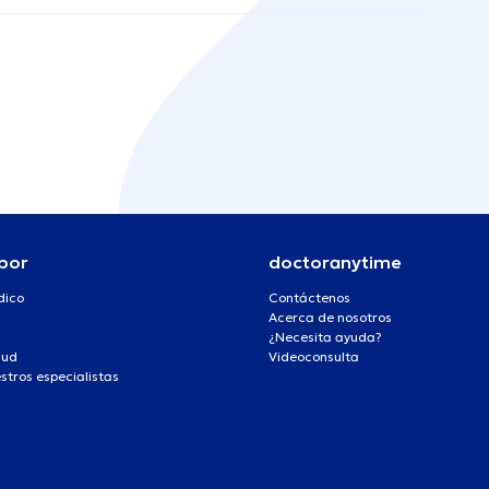
por
doctoranytime
dico
Contáctenos
Acerca de nosotros
¿Necesita ayuda?
lud
Videoconsulta
stros especialistas