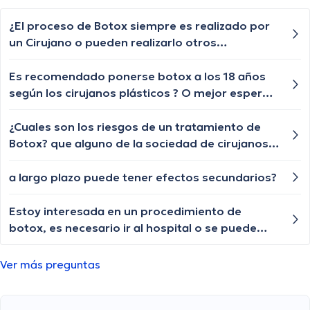
¿El proceso de Botox siempre es realizado por
un Cirujano o pueden realizarlo otros
especialistas?
Es recomendado ponerse botox a los 18 años
según los cirujanos plásticos ? O mejor esperar
?
¿Cuales son los riesgos de un tratamiento de
Botox? que alguno de la sociedad de cirujanos
plasticos colombia responda a mi pregunta por
favor.
a largo plazo puede tener efectos secundarios?
Estoy interesada en un procedimiento de
botox, es necesario ir al hospital o se puede
con medico particular?
Ver más preguntas