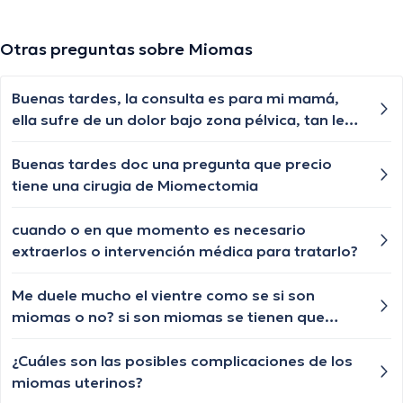
Otras preguntas sobre Miomas
Buenas tardes, la consulta es para mi mamá,
ella sufre de un dolor bajo zona pélvica, tan le
han hecho muchos exámenes no le encuentran
cuál es el motivo del dolor es un dolor que la
Buenas tardes doc una pregunta que precio
tiene postrada en la cama porque no puede
tiene una cirugia de Miomectomia
caminar hacer ejercicio ni nada le divulga
también a veces para orinar ella siente que la
cuando o en que momento es necesario
vejiga la tiene caída y a veces cuando no puede
extraerlos o intervención médica para tratarlo?
orinar le toca levantarse con los dedos ella
misma una bolsita que ella siente para poder
Me duele mucho el vientre como se si son
orinar, en la Eps nos dicen que no es vejiga que
miomas o no? si son miomas se tienen que
es un prolapso, pero que eso no duele y vuelve
operar??
al inicio de todo donde le dicen con médico del
¿Cuáles son las posibles complicaciones de los
dolor, el médico del dolor la devuelve con
miomas uterinos?
ginecólogo y así