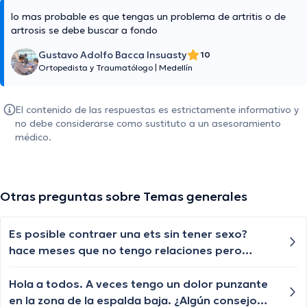
lo mas probable es que tengas un problema de artritis o de
artrosis se debe buscar a fondo
Gustavo Adolfo Bacca Insuasty
10
Ortopedista y Traumatólogo
|
Medellín
El contenido de las respuestas es estrictamente informativo y
no debe considerarse como sustituto a un asesoramiento
médico.
Otras preguntas sobre Temas generales
Es posible contraer una ets sin tener sexo?
hace meses que no tengo relaciones pero
desde hace dos días estoy muy irritada con
comezón y me preocupa que sea una
Hola a todos. A veces tengo un dolor punzante
enfermedad o algo serio
en la zona de la espalda baja. ¿Algún consejo