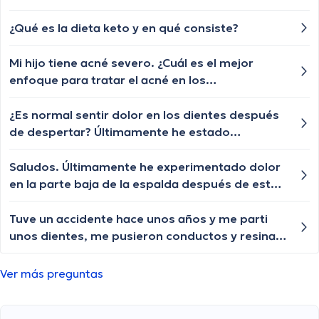
para aliviar este malestar?
¿Qué es la dieta keto y en qué consiste?
Mi hijo tiene acné severo. ¿Cuál es el mejor
enfoque para tratar el acné en los
adolescentes?
¿Es normal sentir dolor en los dientes después
de despertar? Últimamente he estado
experimentando esto y no sé por qué.
Saludos. Últimamente he experimentado dolor
en la parte baja de la espalda después de estar
sentado por un tiempo. ¿Algún consejo para
aliviar esta molestia?
Tuve un accidente hace unos años y me parti
unos dientes, me pusieron conductos y resinas,
cada cuanto tengo que hacer control? y debo
llevar algún examen medico?
Ver más preguntas