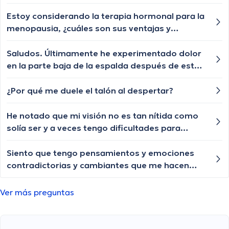
cuerpo? Esto es algo que ha estado sucediendo
cada vez con más frecuencia y no sé qué lo está
Estoy considerando la terapia hormonal para la
causando.
menopausia, ¿cuáles son sus ventajas y
desventajas?
Saludos. Últimamente he experimentado dolor
en la parte baja de la espalda después de estar
sentado por un tiempo. ¿Algún consejo para
aliviar esta molestia?
¿Por qué me duele el talón al despertar?
He notado que mi visión no es tan nítida como
solía ser y a veces tengo dificultades para
enfocar correctamente. ¿Puede haber alguna
relación entre mi visión deteriorada y otros
Siento que tengo pensamientos y emociones
síntomas que he experimentado
contradictorias y cambiantes que me hacen
recientemente? como fatiga y perdida de peso
sentir confundido y perdido. He leido sobre el
trastorno de personalidad múltiple... como se
Ver más preguntas
si me esta pasando?