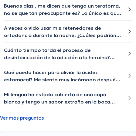
posibles causas de este dolor y cuándo debería
Buenos días , me dicen que tengo un teratoma,
buscar ayuda médica?
no se que tan preocupante es? Lo único es que
me duele mucho. Realmente no se que hacer
con el dolor. Ya hasta me duele la pierna.
A veces olvido usar mis retenedores de
Gracias por su respuesta
ortodoncia durante la noche. ¿Cuáles podrían
ser las consecuencias de no usarlos
regularmente y qué puedo hacer para recordar
Cuánto tiempo tarda el proceso de
usarlos todas las noches?
desintoxicación de la adicción a la heroína?
Estoy buscando dejarla pero necesito saber
cuánto tiempo necesitaré para tomarme un
Qué puedo hacer para aliviar la acidez
descanso del trabajo
estomacal? Me siento muy incómodo después
de cada comida y ya he probado varios
medicamentos, pero nada parece funcionar.
Mi lengua ha estado cubierta de una capa
blanca y tengo un sabor extraño en la boca
todo el tiempo. ¿Alguien tiene alguna idea de
qué podría estar sucediendo?
Ver más preguntas