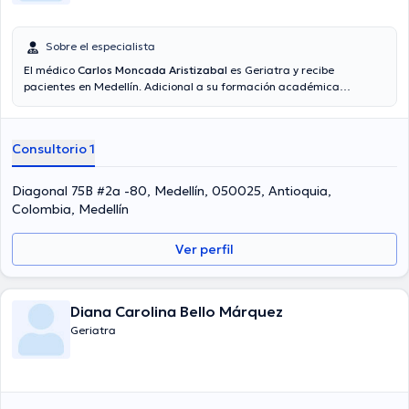
Sobre el especialista
El médico
Carlos Moncada Aristizabal
es Geriatra y recibe
pacientes en Medellín. Adicional a su formación académica
sobresaliente, el doctor tiene amplios conocimientos en su área de
especialidad. El profesional de la salud posee años de experiencia
laboral en su área de especialización. Incluso, él se ha
Consultorio 1
desempeñado como miembro de diversas asociaciones médicas.
Carlos Moncada Aristizabal ha participado en múltiples
conferencias con el objetivo de tener una formación continua en su
Diagonal 75B #2a -80, Medellín, 050025, Antioquia,
temática de especialización y ha compartido numerosas ediciones.
Colombia, Medellín
Español es el idioma principal hablados por el doctor.
Ver perfil
Diana Carolina Bello Márquez
Geriatra