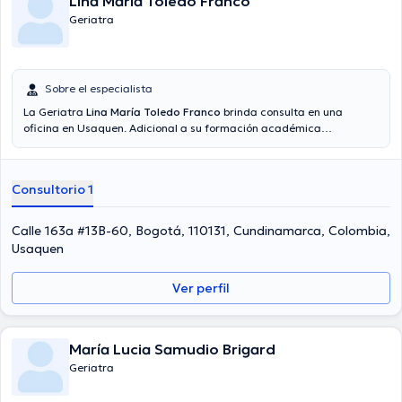
Lina María Toledo Franco
Geriatra
Sobre el especialista
La Geriatra
Lina María Toledo Franco
brinda consulta en una
oficina en Usaquen. Adicional a su formación académica
sobresaliente, la doctora tiene amplios conocimientos en su área de
especialidad. La profesional de la salud lleva más de años de
experiencia laboral en su área de especialización. De igual manera,
Consultorio 1
ella se ha desempeñado como miembro de diversas asociaciones
médicas. Lina María Toledo Franco ha intervenido en diversas
conferencias con la intención de lograr tener una formación
Calle 163a #13B-60, Bogotá, 110131, Cundinamarca, Colombia,
continua en su temática de especialización y ha publicado diversos
Usaquen
comunicados. Finalmente, la doctora puede hablar Español en su
consultorio.
Ver perfil
María Lucia Samudio Brigard
Geriatra