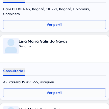
Carriazo ha colaborado en múltiples conferencias con el ideal de
tener una formación continua en su ámbito de especialización y ha
Calle 80 #10-43, Bogotá, 110221, Bogotá, Colombia,
difundido numerosas ediciones. Su consulta opcionalmente se
Chapinero
puede llevar a cabo en Español.
Ver perfil
Lina Maria Galindo Navas
Geriatra
Consultorio 1
Av. carrera 19 #95-55, Usaquen
Ver perfil