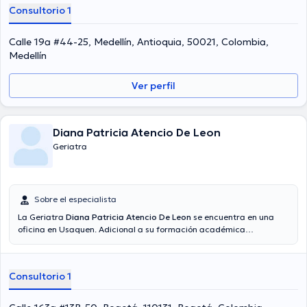
Consultorio 1
Calle 19a #44-25, Medellín, Antioquia, 50021, Colombia,
Medellín
Ver perfil
Diana Patricia Atencio De Leon
Geriatra
Sobre el especialista
La Geriatra
Diana Patricia Atencio De Leon
se encuentra en una
oficina en Usaquen. Adicional a su formación académica
sobresaliente, la doctora tiene varios años de experiencia en su
área de especialidad. La profesional de la salud tiene numerosos
años de experiencia laboral en su área de experiencia. Incluso, ella
Consultorio 1
se ha desempeñado como miembro de la Asociación colombiana de
Geriatría. Diana Patricia Atencio De Leon ha contribuido en diversas
conferencias con la finalidad de tener una formación continua en