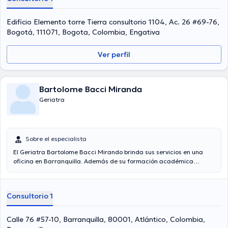
Edificio Elemento torre Tierra consultorio 1104, Ac. 26 #69-76,
Bogotá, 111071, Bogota, Colombia, Engativa
Ver perfil
Bartolome Bacci Miranda
Geriatra
Sobre el especialista
El Geriatra Bartolome Bacci Mirando brinda sus servicios en una
oficina en Barranquilla. Además de su formación académica
sobresaliente, el doctor tiene varios años de experiencia en su área
de especialidad. El médico posee años de experiencia laboral en su
disciplina. Al mismo tiempo, él se ha desempeñado como miembro
Consultorio 1
de diversas asociaciones médicas. Bartolome Bacci Mirando ha
participado en considerables conferencias con la finalidad de tener
una formación continua en su ámbito de especialización y ha
Calle 76 #57-10, Barranquilla, 80001, Atlántico, Colombia,
difundido importantes comunicados. Español son los lenguajes