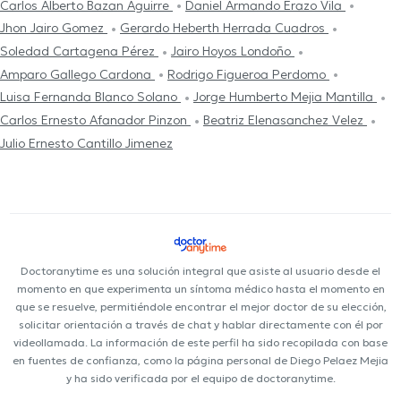
Carlos Alberto Bazan Aguirre
Daniel Armando Erazo Vila
Jhon Jairo Gomez
Gerardo Heberth Herrada Cuadros
Soledad Cartagena Pérez
Jairo Hoyos Londoño
Amparo Gallego Cardona
Rodrigo Figueroa Perdomo
Luisa Fernanda Blanco Solano
Jorge Humberto Mejia Mantilla
Carlos Ernesto Afanador Pinzon
Beatriz Elenasanchez Velez
Julio Ernesto Cantillo Jimenez
Doctoranytime es una solución integral que asiste al usuario desde el
momento en que experimenta un síntoma médico hasta el momento en
que se resuelve, permitiéndole encontrar el mejor doctor de su elección,
solicitar orientación a través de chat y hablar directamente con él por
videollamada. La información de este perfil ha sido recopilada con base
en fuentes de confianza, como la página personal de Diego Pelaez Mejia
y ha sido verificada por el equipo de doctoranytime.