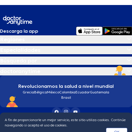
Descarga la app
Regiones
Especialidades
Búsqueda por
doctoranytime
Revolucionamos la salud a nivel mundial
Grecia
Bélgica
México
Colombia
Ecuador
Guatemala
Brasil
A fin de proporcionarle un mejor servicio, este sitio utiliza cookies. Continúe
Condiciones generales
Política de protección de los datos personales
navegando si acepta el uso de cookies.
© 2026 doctoranytime
OK