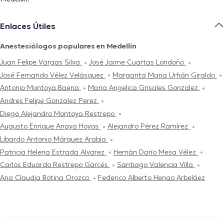
Enlaces Útiles
Anestesiólogos populares en Medellín
Juan Felipe Vargas Silva
José Jaime Cuartas Londoño
José Fernando Vélez Velásquez
Margarita Maria Urhán Giraldo
Antonio Montoya Baena
Maria Angelica Grisales Gonzalez
Andres Felipe Gonzalez Perez
Diego Alejandro Montoya Restrepo
Augusto Enrique Anaya Hoyos
Alejandro Pérez Ramírez
Libardo Antonio Márquez Arabia
Patricia Helena Estrada Alvarez
Hernán Darío Mesa Vélez
Carlos Eduardo Restrepo Garcés
Santiago Valencia Villa
Ana Claudia Botina Orozco
Federico Alberto Henao Arbeláez