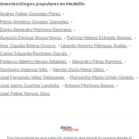
Anestesiólogos populares en Medellín
Andres Felipe Gonzalez Perez
Maria Angelica Grisales Gonzalez
Diego Alejandro Montoya Restrepo
Augusto Enrique Anaya Hoyos
Patricia Helena Estrada Alvarez
Ana Claudia Botina Orozco
Libardo Antonio Márquez Arabia
Carlos Eduardo Restrepo Garcés
Federico Alberto Henao Arbeláez
Alejandro Pérez Ramírez
Santiago Valencia Villa
Hernán Darío Mesa Vélez
José Fernando Vélez Velásquez
Margarita Maria Urhán Giraldo
José Jaime Cuartas Londoño
Antonio Montoya Baena
Juan Felipe Vargas Silva
Doctoranytime es una solución integral que asiste al usuario desde el