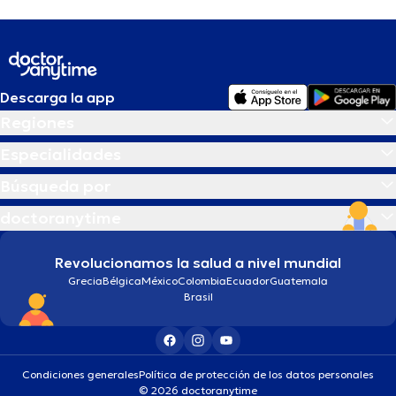
Descarga la app
Regiones
Especialidades
Búsqueda por
doctoranytime
Revolucionamos la salud a nivel mundial
Grecia
Bélgica
México
Colombia
Ecuador
Guatemala
Brasil
Condiciones generales
Política de protección de los datos personales
© 2026 doctoranytime