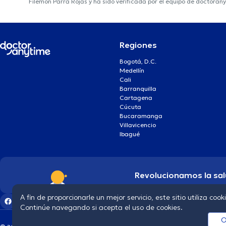
Filemon Parra Rojas y ha sido verificada por el equipo de doctoran
Regiones
Bogotá, D.C.
Medellín
Cali
Barranquilla
Cartagena
Cúcuta
Bucaramanga
Villavicencio
Ibagué
Revolucionamos la sal
A fin de proporcionarle un mejor servicio, este sitio utiliza cook
Continúe navegando si acepta el uso de cookies.
O