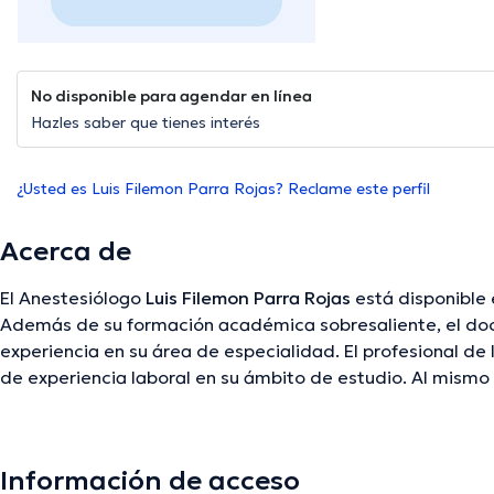
No disponible para agendar en línea
Hazles saber que tienes interés
¿Usted es Luis Filemon Parra Rojas? Reclame este perfil
Acerca de
El Anestesiólogo
Luis Filemon Parra Rojas
está disponible 
Además de su formación académica sobresaliente, el doct
experiencia en su área de especialidad. El profesional de
de experiencia laboral en su ámbito de estudio. Al mismo 
desempeñado como miembro de la Sociedad Caldense De 
Filemon Parra Rojas ha participado en múltiples conferenc
una formación continua en su ámbito de especialización 
Información de acceso
ediciones.