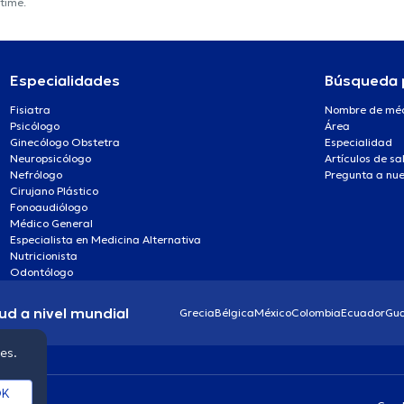
ytime.
Especialidades
Búsqueda 
Fisiatra
Nombre de mé
Psicólogo
Área
Ginecólogo Obstetra
Especialidad
Neuropsicólogo
Artículos de sa
Nefrólogo
Pregunta a nue
Cirujano Plástico
Fonoaudiólogo
Médico General
Especialista en Medicina Alternativa
Nutricionista
Odontólogo
ud a nivel mundial
Grecia
Bélgica
México
Colombia
Ecuador
Gu
ies.
K