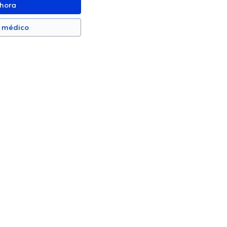
ahora
n médico