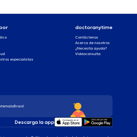
por
doctoranytime
dico
Contáctenos
Acerca de nosotros
¿Necesita ayuda?
lud
Videoconsulta
stros especialistas
atemala
Brasil
Descarga la app