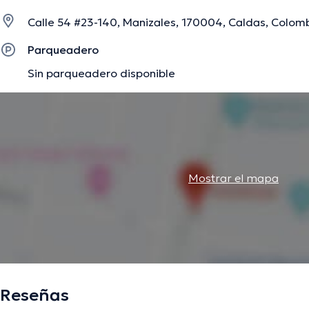
Calle 54 #23-140, Manizales, 170004, Caldas, Colomb
La descripción fue editada por el equipo de doctoranytime, con base en infor
Parqueadero
Sin parqueadero disponible
Mostrar el mapa
Reseñas