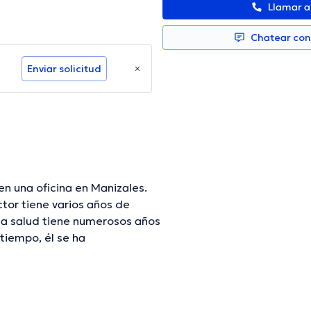
Llamar 
Chatear co
Enviar solicitud
en una oficina en Manizales.
or tiene varios años de
 la salud tiene numerosos años
tiempo, él se ha
Anestesiología (SCA). Luis
ias con la intención de tener
y ha compartido diferentes