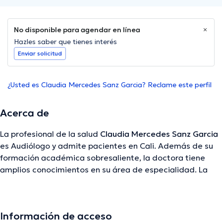
No disponible para agendar en línea
Hazles saber que tienes interés
Enviar solicitud
¿Usted es Claudia Mercedes Sanz Garcia? Reclame este perfil
Acerca de
La profesional de la salud
Claudia Mercedes Sanz Garcia
es Audiólogo y admite pacientes en Cali. Además de su
formación académica sobresaliente, la doctora tiene
amplios conocimientos en su área de especialidad. La
Dra. lleva más de años de experiencia laboral en su
campo de estudio. De igual forma, ella se ha
desempeñado como miembro de diversas asociaciones
Información de acceso
médicas. Claudia Mercedes Sanz Garcia ha compartido