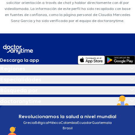
solicitar orientación a través de chat y hablar directamente con él por
videollamada. La información de este perfil ha sido recopilada con base
en fuentes de confianza, como la página personal de Claudia Mercedes
Sanz Garcia y ha sido verificada por el equipo de doctoranytime.
Descarga la app
Regiones
Especialidades
Búsqueda por
doctoranytime
Revolucionamos la salud a nivel mundial
Grecia
Bélgica
México
Colombia
Ecuador
Guatemala
Brasil