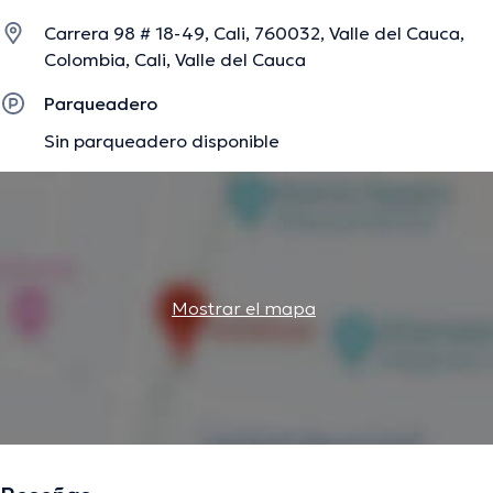
en considerables conferencias con la intención de lograr
Carrera 98 # 18-49, Cali, 760032, Valle del Cauca,
tener una formación continua en su campo de
Colombia, Cali, Valle del Cauca
especialización y ha compartido diferentes
publicaciones. Español es el idioma principal que maneja
Parqueadero
la profesional de la salud.
Sin parqueadero disponible
La descripción fue editada por el equipo de doctoranytime, con base en
información verificada.
Mostrar el mapa