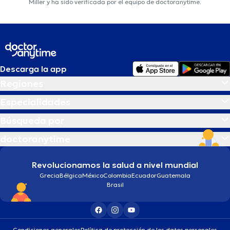
Miller y ha sido verificada por el equipo de doctoranytime.
Descarga la app
Regiones
Especialidades
Búsqueda por
doctoranytime
Revolucionamos la salud a nivel mundial
Grecia
Bélgica
México
Colombia
Ecuador
Guatemala
Brasil
Condiciones generales
Política de protección de los datos personales