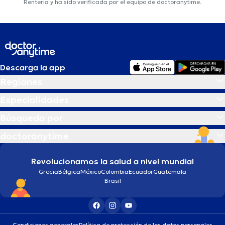
Renteria y ha sido verificada por el equipo de doctoranytime.
Descarga la app
Regiones
Especialidades
Búsqueda por
doctoranytime
Revolucionamos la salud a nivel mundial
Grecia
Bélgica
México
Colombia
Ecuador
Guatemala
Brasil
Condiciones generales
Política de protección de los datos personales