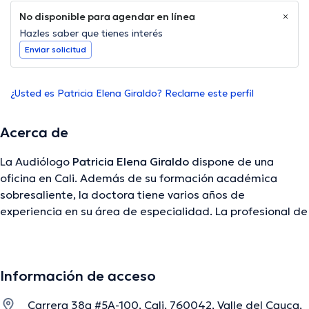
No disponible para agendar en línea
Hazles saber que tienes interés
Enviar solicitud
¿Usted es Patricia Elena Giraldo? Reclame este perfil
Acerca de
La Audiólogo
Patricia Elena Giraldo
dispone de una
oficina en Cali. Además de su formación académica
sobresaliente, la doctora tiene varios años de
experiencia en su área de especialidad. La profesional de
la salud cuenta con varios años de experiencia laboral en
su área de experiencia. Por otra parte, ella se ha
desempeñado como miembro de diversas asociaciones
Información de acceso
médicas. Patricia Elena Giraldo ha formado parte en
considerables conferencias con el fin de tener una
Carrera 38a #5A-100, Cali, 760042, Valle del Cauca,