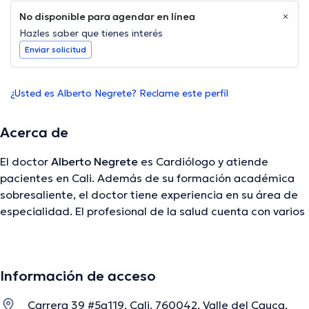
No disponible para agendar en línea
Hazles saber que tienes interés
Enviar solicitud
¿Usted es Alberto Negrete? Reclame este perfil
Acerca de
El doctor
Alberto Negrete
es Cardiólogo y atiende
pacientes en Cali. Además de su formación académica
sobresaliente, el doctor tiene experiencia en su área de
especialidad. El profesional de la salud cuenta con varios
años de experiencia laboral en su ámbito de estudio. De
la misma manera, él ha participado como miembro de
diversas asociaciones médicas. Alberto Negrete ha
Información de acceso
intervenido en diversas conferencias con el ideal de tener
una formación continua en su campo de especialización y
Carrera 39 #5a119, Cali, 760042, Valle del Cauca,