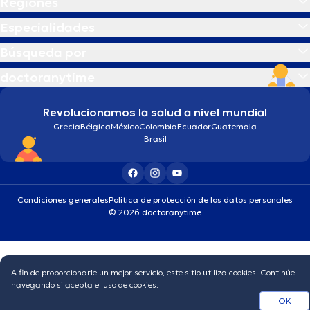
Regiones
Especialidades
Búsqueda por
doctoranytime
Revolucionamos la salud a nivel mundial
Grecia
Bélgica
México
Colombia
Ecuador
Guatemala
Brasil
Condiciones generales
Política de protección de los datos personales
© 2026 doctoranytime
A fin de proporcionarle un mejor servicio, este sitio utiliza cookies. Continúe
navegando si acepta el uso de cookies.
OK