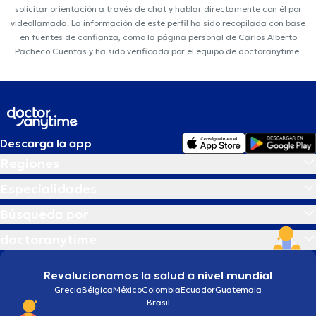
solicitar orientación a través de chat y hablar directamente con él por
videollamada. La información de este perfil ha sido recopilada con base
en fuentes de confianza, como la página personal de Carlos Alberto
Pacheco Cuentas y ha sido verificada por el equipo de doctoranytime.
Descarga la app
Regiones
Especialidades
Búsqueda por
doctoranytime
Revolucionamos la salud a nivel mundial
Grecia
Bélgica
México
Colombia
Ecuador
Guatemala
Brasil