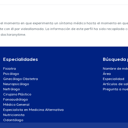
e el momento en que experimenta un síntoma médico hasta el momento en que s
nte con él por videollamada. La información de este perfil ha sido recopilada
e doctoranytime.
Especialidades
Búsqueda 
Fisiatra
Nombre de mé
Psicólogo
Área
Ginecólogo Obstetra
Especialidad
Neuropsicólogo
Artículos de sa
Nefrólogo
Pregunta a nue
Cirujano Plástico
Fonoaudiólogo
Médico General
Especialista en Medicina Alternativa
Nutricionista
Odontólogo