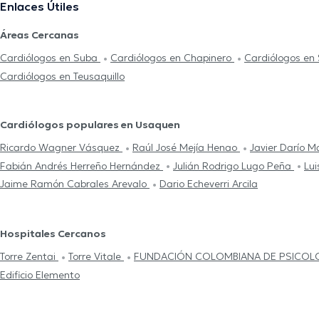
Enlaces Útiles
Áreas Cercanas
Cardiólogos en Suba
Cardiólogos en Chapinero
Cardiólogos en
Cardiólogos en Teusaquillo
Cardiólogos populares en Usaquen
Ricardo Wagner Vásquez
Raúl José Mejía Henao
Javier Darío 
Fabián Andrés Herreño Hernández
Julián Rodrigo Lugo Peña
Lui
Jaime Ramón Cabrales Arevalo
Dario Echeverri Arcila
Hospitales Cercanos
Torre Zentai
Torre Vitale
FUNDACIÓN COLOMBIANA DE PSICOL
Edificio Elemento