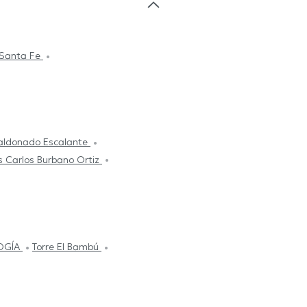
 Santa Fe
Maldonado Escalante
s Carlos Burbano Ortiz
OGÍA
Torre El Bambú