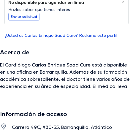
No disponible para agendar en línea
Hazles saber que tienes interés
Enviar solicitud
¿Usted es Carlos Enrique Saad Cure? Reclame este perfil
Acerca de
El Cardiólogo
Carlos Enrique Saad Cure
está disponible
en una oficina en Barranquilla. Además de su formación
académica sobresaliente, el doctor tiene varios años de
experiencia en su área de especialidad. El médico lleva
más de años de experiencia laboral en su temática de
estudio. Del mismo modo, él se ha desempeñado como
miembro de diversas asociaciones médicas. Carlos
Información de acceso
Enrique Saad Cure ha participado en múltiples
conferencias con la finalidad de tener una formación
Carrera 49C, #80-55, Barranquilla, Atlántico
continua en su campo de especialización y ha difundido