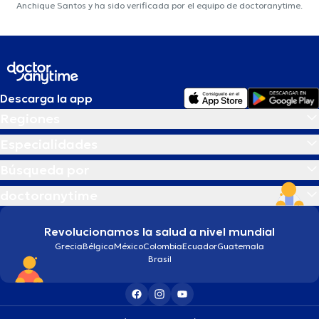
Anchique Santos y ha sido verificada por el equipo de doctoranytime.
Descarga la app
Regiones
Especialidades
Búsqueda por
doctoranytime
Revolucionamos la salud a nivel mundial
Grecia
Bélgica
México
Colombia
Ecuador
Guatemala
Brasil