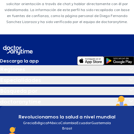
solicitar orientación a través de chat y hablar directamente con él por
videollamada. La información de este perfil ha sido recopilada con base
en fuentes de confianza, como la página personal de Diego Fernando
Sanchez Lizarazo y ha sido verificada por el equipo de doctoranytime.
Descarga la app
Regiones
Especialidades
Búsqueda por
doctoranytime
Revolucionamos la salud a nivel mundial
Grecia
Bélgica
México
Colombia
Ecuador
Guatemala
Brasil