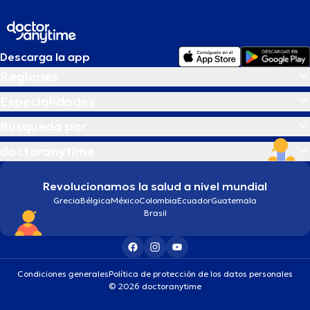
Descarga la app
Regiones
Especialidades
Búsqueda por
doctoranytime
Revolucionamos la salud a nivel mundial
Grecia
Bélgica
México
Colombia
Ecuador
Guatemala
Brasil
Condiciones generales
Política de protección de los datos personales
© 2026 doctoranytime