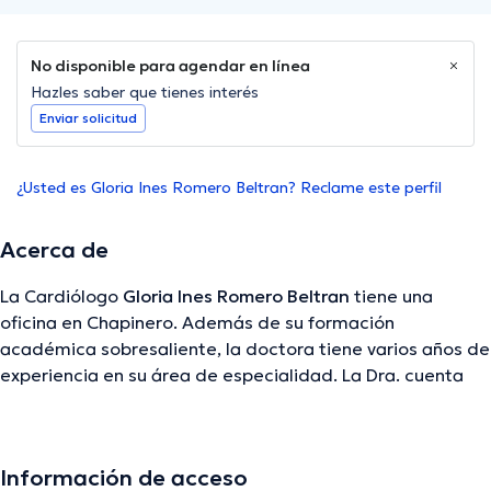
No disponible para agendar en línea
Hazles saber que tienes interés
Enviar solicitud
¿Usted es Gloria Ines Romero Beltran? Reclame este perfil
Acerca de
La Cardiólogo
Gloria Ines Romero Beltran
tiene una
oficina en Chapinero. Además de su formación
académica sobresaliente, la doctora tiene varios años de
experiencia en su área de especialidad. La Dra. cuenta
con varios años de experiencia laboral en su área de
especialización. Igualmente, ella ha participado como
miembro de diversas asociaciones médicas. Gloria Ines
Información de acceso
Romero Beltran ha participado en diversas conferencias