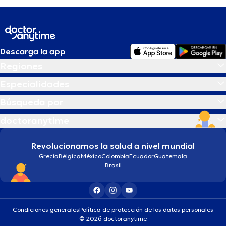
Descarga la app
Regiones
Especialidades
Búsqueda por
doctoranytime
Revolucionamos la salud a nivel mundial
Grecia
Bélgica
México
Colombia
Ecuador
Guatemala
Brasil
Condiciones generales
Política de protección de los datos personales
© 2026 doctoranytime