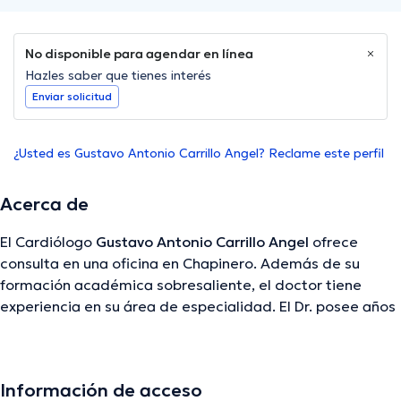
No disponible para agendar en línea
Hazles saber que tienes interés
Enviar solicitud
¿Usted es Gustavo Antonio Carrillo Angel? Reclame este perfil
Acerca de
El Cardiólogo
Gustavo Antonio Carrillo Angel
ofrece
consulta en una oficina en Chapinero. Además de su
formación académica sobresaliente, el doctor tiene
experiencia en su área de especialidad. El Dr. posee años
de experiencia laboral en su área de experiencia.
Igualmente, él ha participado como miembro de diversas
asociaciones médicas. Gustavo Antonio Carrillo Angel ha
Información de acceso
contribuido en cuantiosas conferencias con la intención