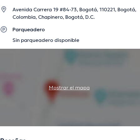
de tener una formación continua en su ámbito de
Avenida Carrera 19 #84-73, Bogotá, 110221, Bogotá,
especialización y ha compartido numerosos
Colombia, Chapinero, Bogotá, D.C.
comunicados. Español es el idioma principal manejados
por el profesional de la salud.
Parqueadero
Sin parqueadero disponible
La descripción fue editada por el equipo de doctoranytime, con base en
información verificada.
Mostrar el mapa