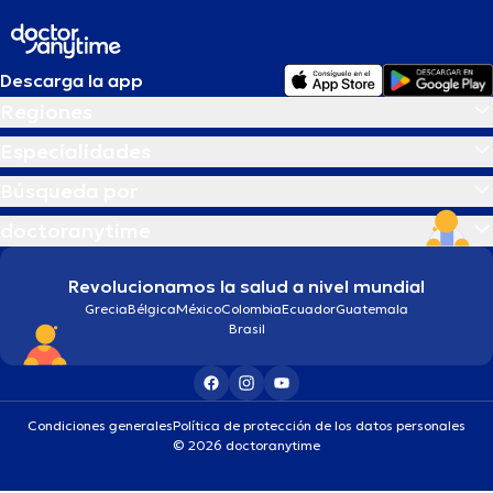
Descarga la app
Regiones
Especialidades
Búsqueda por
doctoranytime
Revolucionamos la salud a nivel mundial
Grecia
Bélgica
México
Colombia
Ecuador
Guatemala
Brasil
Condiciones generales
Política de protección de los datos personales
© 2026 doctoranytime