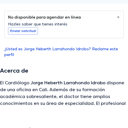
No disponible para agendar en línea
Hazles saber que tienes interés
Enviar solicitud
¿Usted es Jorge Heberth Larrahondo Idrobo? Reclame este
perfil
Acerca de
El Cardiólogo
Jorge Heberth Larrahondo Idrobo
dispone
de una oficina en Cali. Además de su formación
académica sobresaliente, el doctor tiene amplios
conocimientos en su área de especialidad. El profesional
de la salud cuenta con varios años de experiencia laboral
en su temática de estudio. También, él se ha
desempeñado como miembro de diversas asociaciones