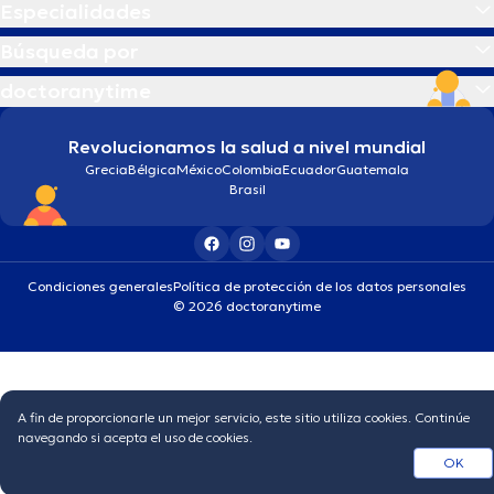
Especialidades
Búsqueda por
doctoranytime
Revolucionamos la salud a nivel mundial
Grecia
Bélgica
México
Colombia
Ecuador
Guatemala
Brasil
Condiciones generales
Política de protección de los datos personales
© 2026 doctoranytime
A fin de proporcionarle un mejor servicio, este sitio utiliza cookies. Continúe
navegando si acepta el uso de cookies.
OK