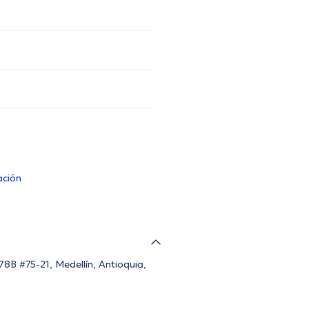
ación
78B #75-21, Medellín, Antioquia,