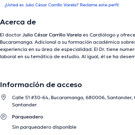
¿Usted es Julio César Carrillo Varela? Reclame este perfil
Acerca de
El doctor
Julio César Carrillo Varela
es Cardiólogo y ofrece
Bucaramanga. Adicional a su formación académica sobresa
experiencia en su área de especialidad. El Dr. tiene nume
laboral en su temática de estudio. Al igual, él se ha d
diversas asociaciones médicas. Julio César Carrillo Varela
innumerables conferencias con miras a tener una formac
especialización y ha compartido diferentes ediciones. Es 
Información de acceso
médico puede hablar en Español.
Calle 51 #30-64, Bucaramanga, 680006, Santander,
Santander
La descripción fue editada por el equipo de doctoranytime, con base en infor
Parqueadero
Sin parqueadero disponible