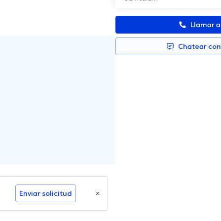
Llamar 
Chatear co
Enviar solicitud