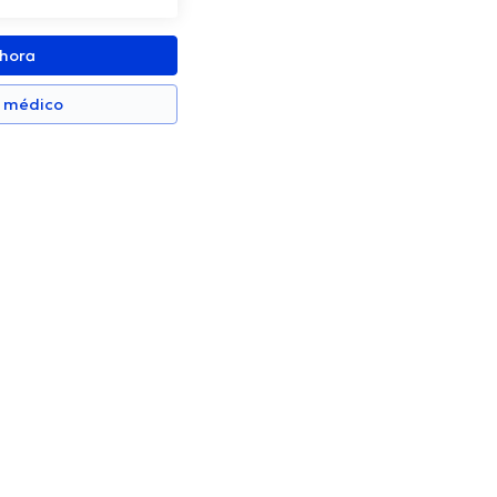
ahora
n médico