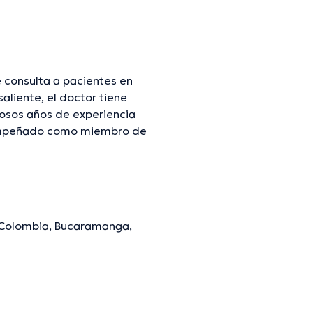
 consulta a pacientes en
liente, el doctor tiene
rosos años de experiencia
esempeñado como miembro de
 ha participado en
ión continua en su campo de
importante resaltar que, el
 Colombia, Bucaramanga,
mación verificada.