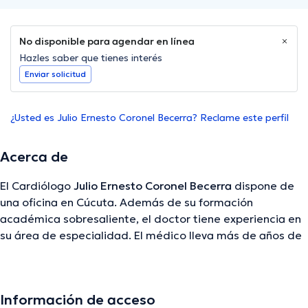
No disponible para agendar en línea
Hazles saber que tienes interés
Enviar solicitud
¿Usted es Julio Ernesto Coronel Becerra? Reclame este perfil
Acerca de
El Cardiólogo
Julio Ernesto Coronel Becerra
dispone de
una oficina en Cúcuta. Además de su formación
académica sobresaliente, el doctor tiene experiencia en
su área de especialidad. El médico lleva más de años de
experiencia laboral en su temática de estudio. De la
misma manera, él se ha desempeñado como miembro de
diversas asociaciones médicas. Julio Ernesto Coronel
Información de acceso
Becerra ha participado en múltiples conferencias con la