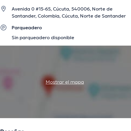
intención de tener una formación continua en su campo
Avenida 0 #15-65, Cúcuta, 540006, Norte de
de especialización y ha difundido diversos artículos. Cabe
Santander, Colombia, Cúcuta, Norte de Santander
mencionar que, el profesional de la salud puede hablar en
Español.
Parqueadero
Sin parqueadero disponible
La descripción fue editada por el equipo de doctoranytime, con base en
información verificada.
Mostrar el mapa