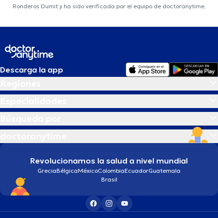
Ronderos Dumit y ha sido verificada por el equipo de doctoranytime.
Descarga la app
Regiones
Especialidades
Búsqueda por
doctoranytime
Revolucionamos la salud a nivel mundial
Grecia
Bélgica
México
Colombia
Ecuador
Guatemala
Brasil