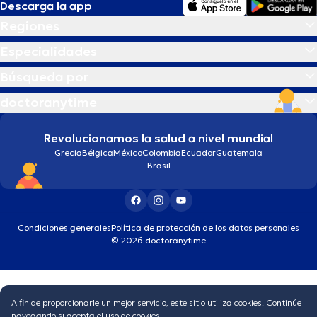
Descarga la app
Regiones
Especialidades
Búsqueda por
doctoranytime
Revolucionamos la salud a nivel mundial
Grecia
Bélgica
México
Colombia
Ecuador
Guatemala
Brasil
Condiciones generales
Política de protección de los datos personales
© 2026 doctoranytime
A fin de proporcionarle un mejor servicio, este sitio utiliza cookies. Continúe
navegando si acepta el uso de cookies.