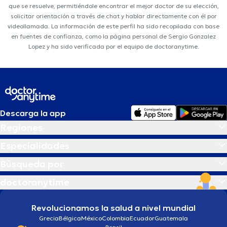
que se resuelve, permitiéndole encontrar el mejor doctor de su elección,
solicitar orientación a través de chat y hablar directamente con él por
videollamada. La información de este perfil ha sido recopilada con base
en fuentes de confianza, como la página personal de Sergio Gonzalez
Lopez y ha sido verificada por el equipo de doctoranytime.
Descarga la app
Regiones
Especialidades
Búsqueda por
doctoranytime
Revolucionamos la salud a nivel mundial
Grecia
Bélgica
México
Colombia
Ecuador
Guatemala