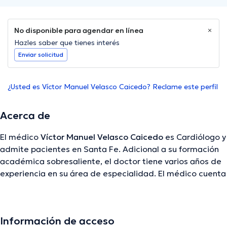
No disponible para agendar en línea
Hazles saber que tienes interés
Enviar solicitud
¿Usted es Víctor Manuel Velasco Caicedo? Reclame este perfil
Acerca de
El médico
Víctor Manuel Velasco Caicedo
es Cardiólogo y
admite pacientes en Santa Fe. Adicional a su formación
académica sobresaliente, el doctor tiene varios años de
experiencia en su área de especialidad. El médico cuenta
con varios años de experiencia laboral en su área de
experiencia. De igual manera, él se ha desempeñado
como miembro de diversas asociaciones médicas. Víctor
Información de acceso
Manuel Velasco Caicedo ha contribuido en abundantes