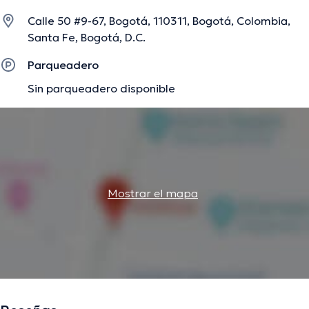
conferencias con el objetivo de tener una formación
Calle 50 #9-67, Bogotá, 110311, Bogotá, Colombia,
continua en su campo de especialización y ha publicado
Santa Fe, Bogotá, D.C.
diversas publicaciones. Su cita se puede realizar en
Español.
Parqueadero
Sin parqueadero disponible
La descripción fue editada por el equipo de doctoranytime, con base en
información verificada.
Mostrar el mapa