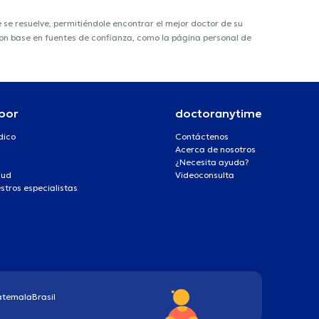
e resuelve, permitiéndole encontrar el mejor doctor de su
 con base en fuentes de confianza, como la página personal de
por
doctoranytime
dico
Contáctenos
Acerca de nosotros
¿Necesita ayuda?
lud
Videoconsulta
stros especialistas
atemala
Brasil