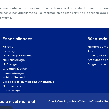
e el momento en que experimenta un síntoma médico hasta el momento en que s
nte con él por videollamada. La información de este perfil ha sido recopilada
ranytime.
Especialidades
Búsqueda 
Fisiatra
Nombre de mé
Psicólogo
Área
Ginecólogo Obstetra
Especialidad
Neuropsicólogo
Artículos de sa
Nefrólogo
Pregunta a nue
Cirujano Plástico
Fonoaudiólogo
Médico General
Especialista en Medicina Alternativa
Nutricionista
Odontólogo
ud a nivel mundial
Grecia
Bélgica
México
Colombia
Ecuador
Gu