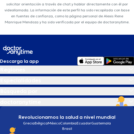
solicitar orientación a través de chat y hablar directamente con él por
videollamada. La información de este perfil ha sido recopilada con base
en fuentes de confianza, como la página personal de Alexis Rene
Manrique Mendoza y ha sido verificada por el equipo de doctoranytime.
Descarga la app
Regiones
Especialidades
Búsqueda por
doctoranytime
Revolucionamos la salud a nivel mundial
Grecia
Bélgica
México
Colombia
Ecuador
Guatemala
Brasil