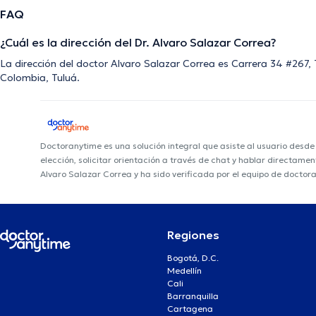
FAQ
¿Cuál es la dirección del Dr. Alvaro Salazar Correa?
La dirección del doctor Alvaro Salazar Correa es Carrera 34 #267, 
Colombia, Tuluá.
Doctoranytime es una solución integral que asiste al usuario desd
elección, solicitar orientación a través de chat y hablar directame
Alvaro Salazar Correa y ha sido verificada por el equipo de doctor
Regiones
Bogotá, D.C.
Medellín
Cali
Barranquilla
Cartagena