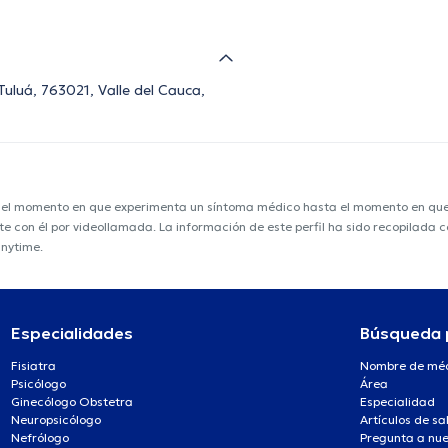
Tuluá, 763021, Valle del Cauca,
e el momento en que experimenta un síntoma médico hasta el momento en que s
nte con él por videollamada. La información de este perfil ha sido recopilada
anytime.
Especialidades
Búsqueda 
Fisiatra
Nombre de mé
Psicólogo
Área
Ginecólogo Obstetra
Especialidad
Neuropsicólogo
Artículos de sa
Nefrólogo
Pregunta a nue