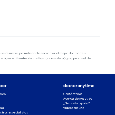
e resuelve, permitiéndole encontrar el mejor doctor de su
 con base en fuentes de confianza, como la página personal de
por
doctoranytime
dico
Contáctenos
Acerca de nosotros
¿Necesita ayuda?
lud
Videoconsulta
stros especialistas