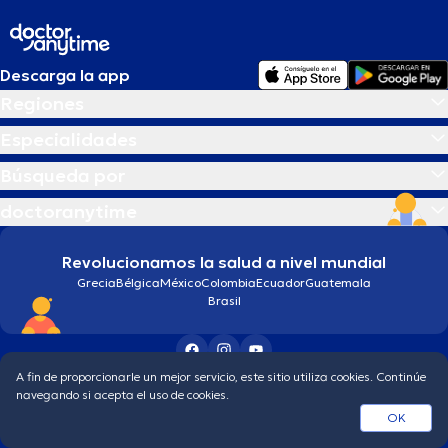
Descarga la app
Regiones
Especialidades
Búsqueda por
doctoranytime
Revolucionamos la salud a nivel mundial
Grecia
Bélgica
México
Colombia
Ecuador
Guatemala
Brasil
A fin de proporcionarle un mejor servicio, este sitio utiliza cookies. Continúe
Condiciones generales
Política de protección de los datos personales
navegando si acepta el uso de cookies.
© 2026 doctoranytime
OK