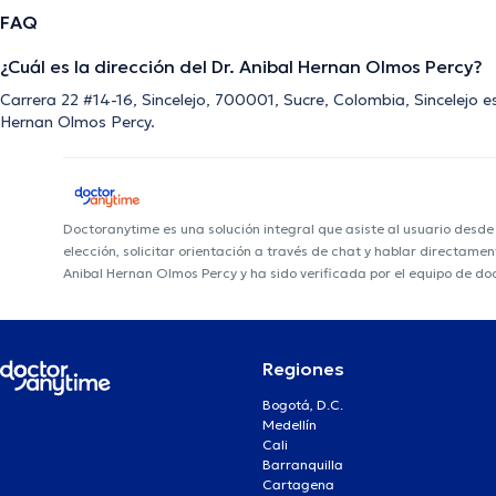
FAQ
¿Cuál es la dirección del Dr. Anibal Hernan Olmos Percy?
Carrera 22 #14-16, Sincelejo, 700001, Sucre, Colombia, Sincelejo es
Hernan Olmos Percy.
Doctoranytime es una solución integral que asiste al usuario desd
elección, solicitar orientación a través de chat y hablar directame
Anibal Hernan Olmos Percy y ha sido verificada por el equipo de do
Regiones
Bogotá, D.C.
Medellín
Cali
Barranquilla
Cartagena