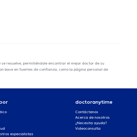
e resuelve, permitiéndole encontrar el mejor doctor de su
 con base en fuentes de confianza, como la página personal de
por
doctoranytime
dico
Contáctenos
Acerca de nosotros
¿Necesita ayuda?
lud
Videoconsulta
stros especialistas