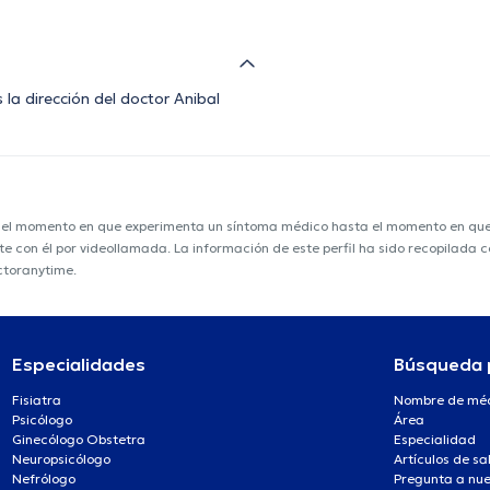
 la dirección del doctor Anibal
e el momento en que experimenta un síntoma médico hasta el momento en que s
nte con él por videollamada. La información de este perfil ha sido recopilada
ctoranytime.
Especialidades
Búsqueda 
Fisiatra
Nombre de mé
Psicólogo
Área
Ginecólogo Obstetra
Especialidad
Neuropsicólogo
Artículos de sa
Nefrólogo
Pregunta a nue