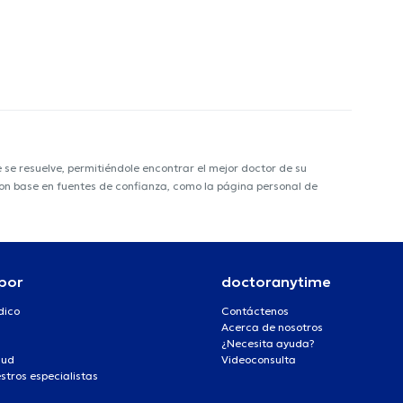
e resuelve, permitiéndole encontrar el mejor doctor de su
 con base en fuentes de confianza, como la página personal de
por
doctoranytime
dico
Contáctenos
Acerca de nosotros
¿Necesita ayuda?
lud
Videoconsulta
stros especialistas