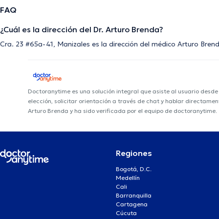
FAQ
¿Cuál es la dirección del Dr. Arturo Brenda?
Cra. 23 #65a-41, Manizales es la dirección del médico Arturo Bren
Doctoranytime es una solución integral que asiste al usuario desd
elección, solicitar orientación a través de chat y hablar directame
Arturo Brenda y ha sido verificada por el equipo de doctoranytime.
Regiones
Bogotá, D.C.
Medellín
Cali
Barranquilla
Cartagena
Cúcuta