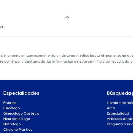
da.
e el momento en que experimenta un síntoma médico hasta el momento en que s
nte con él por videollamada. La información de este perfil ha sido recopilada
Especialidades
Búsqueda 
Fisiatra
Nombre de mé
Psicólogo
Área
Ginecólogo Obstetra
Especialidad
Neuropsicólogo
Artículos de sa
Nefrólogo
Pregunta a nue
Cirujano Plástico