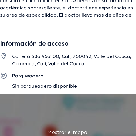
consulta en una oficina en Cali. Además de su formación
académica sobresaliente, el doctor tiene experiencia en
su área de especialidad. El doctor lleva más de años de
experiencia laboral en su campo de estudio. Además, él
se ha desempeñado como miembro de diversas
asociaciones médicas. Carlos Enrique Fragozo Cuello ha
Información de acceso
participado en innumerables conferencias con el objetivo
de tener una formación continua en su temática de
Carrera 38a #5a100, Cali, 760042, Valle del Cauca,
especialización y ha publicado numerosas publicaciones.
Colombia, Cali, Valle del Cauca
Por último, el médico puede hablar Español en su
consultorio.
Parqueadero
Sin parqueadero disponible
La descripción fue editada por el equipo de doctoranytime, con base en
información verificada.
Mostrar el mapa