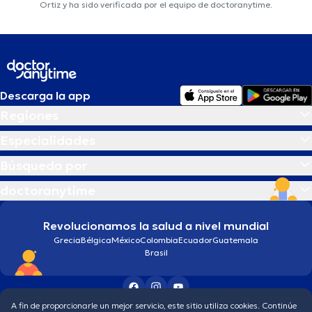
Ortiz y ha sido verificada por el equipo de doctoranytime.
Descarga la app
Regiones
Especialidades
Búsqueda por
doctoranytime
Revolucionamos la salud a nivel mundial
Grecia
Bélgica
México
Colombia
Ecuador
Guatemala
Brasil
A fin de proporcionarle un mejor servicio, este sitio utiliza cookies. Continúe