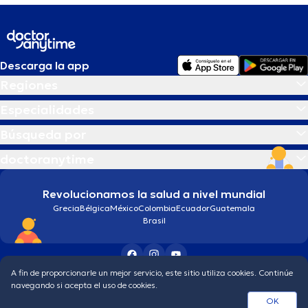
Descarga la app
Regiones
Especialidades
Búsqueda por
doctoranytime
Revolucionamos la salud a nivel mundial
Grecia
Bélgica
México
Colombia
Ecuador
Guatemala
Brasil
A fin de proporcionarle un mejor servicio, este sitio utiliza cookies. Continúe
Condiciones generales
Política de protección de los datos personales
navegando si acepta el uso de cookies.
© 2026 doctoranytime
OK