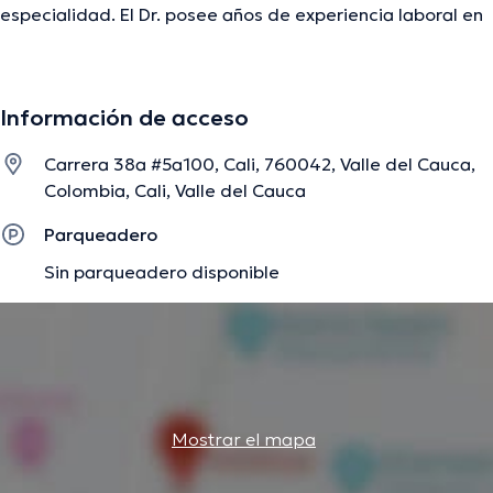
especialidad. El Dr. posee años de experiencia laboral en
su campo de estudio. Así mismo, él se ha desempeñado
como miembro de diversas asociaciones médicas.
Eduardo Gil Osorio ha compartido en abundantes
Información de acceso
conferencias con miras a tener una formación continua en
su temática de especialización y ha publicado diversas
Carrera 38a #5a100, Cali, 760042, Valle del Cauca,
ediciones. Por último, el doctor puede hablar en Español.
Colombia, Cali, Valle del Cauca
Parqueadero
La descripción fue editada por el equipo de doctoranytime, con base en
Sin parqueadero disponible
información verificada.
Mostrar el mapa