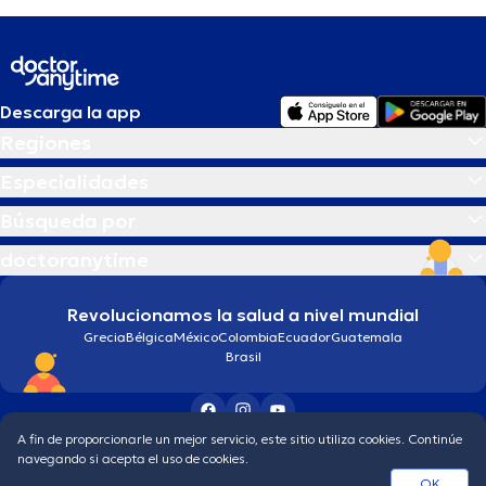
Descarga la app
Regiones
Especialidades
Búsqueda por
doctoranytime
Revolucionamos la salud a nivel mundial
Grecia
Bélgica
México
Colombia
Ecuador
Guatemala
Brasil
A fin de proporcionarle un mejor servicio, este sitio utiliza cookies. Continúe
Condiciones generales
Política de protección de los datos personales
navegando si acepta el uso de cookies.
© 2026 doctoranytime
OK