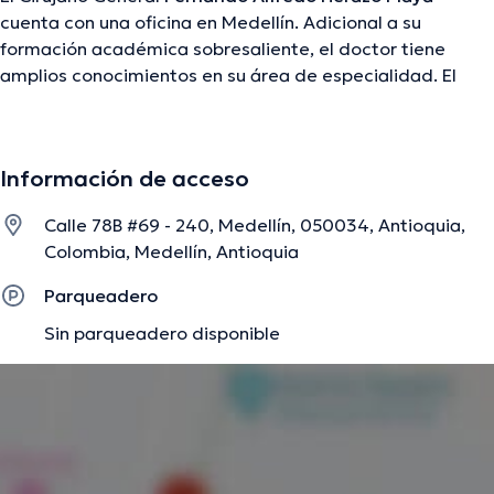
cuenta con una oficina en Medellín. Adicional a su
formación académica sobresaliente, el doctor tiene
amplios conocimientos en su área de especialidad. El
profesional de la salud tiene varios años de experiencia
laboral en su temática de estudio. Así mismo, él se ha
desempeñado como miembro de diversas asociaciones
Información de acceso
médicas. Fernando Alfredo Herazo Maya ha compartido
en diversas conferencias con la intención de lograr tener
Calle 78B #69 - 240, Medellín, 050034, Antioquia,
una formación continua en su campo de especialización y
Colombia, Medellín, Antioquia
ha difundido diferentes publicaciones. Español son los
idiomas hablados por el Dr.
Parqueadero
Sin parqueadero disponible
La descripción fue editada por el equipo de doctoranytime, con base en
información verificada.